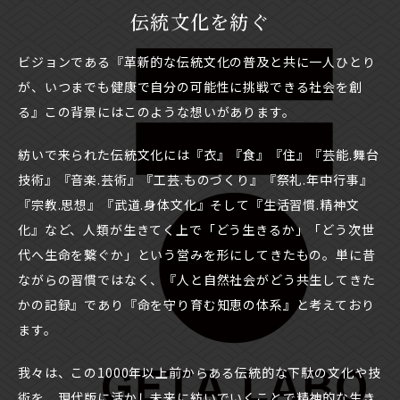
伝統文化を紡ぐ
ビジョンである『革新的な伝統文化の普及と共に一人ひとり
が、いつまでも健康で自分の可能性に挑戦できる社会を創
る』この背景にはこのような想いがあります。
紡いで来られた伝統文化には『衣』『食』『住』『芸能.舞台
技術』『音楽.芸術』『工芸.ものづくり』『祭礼.年中行事』
『宗教.思想』『武道.身体文化』そして『生活習慣.精神文
化』など、人類が生きてく上で「どう生きるか」「どう次世
代へ生命を繋ぐか」という営みを形にしてきたもの。単に昔
ながらの習慣ではなく、『人と自然社会がどう共生してきた
かの記録』であり『命を守り育む知恵の体系』と考えており
ます。
我々は、この1000年以上前からある伝統的な下駄の文化や技
術を、現代版に活かし未来に紡いでいくことで精神的な生き