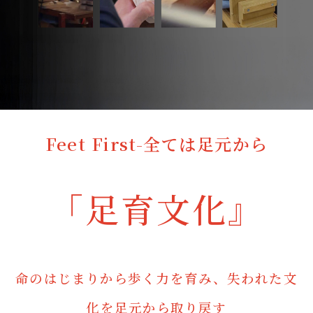
Feet First-全ては足元から
「足育文化』
命のはじまりから歩く力を育み、
失われた文
化を足元から取り戻す