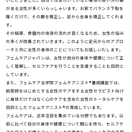
がある女性が多くいらっしゃいます。お家でバランス下駄を
履くだけで、その癖を矯正し、足から全身を矯正してくれま
す。
その結果、骨盤内の体液の流れが良くなるため、女性の悩み
の多くが改善されていきます。このように足元からのアプロ
ーチと共に女性の身体のことについてもお話しいたします。
フェムケアジャパンは、⼥性が⾃分の身体や健康について正
しく理解し、セルフケアを⾏うことを⽀援することも⽬的と
しています。
また、フェムケア⼥学院フェムケアニスト®養成講座では、
助産師をはじめとする⼥性のケアをする⼥性セラピスト向け
に身体だけではなく⼼のケアを含めた⼥性のトータルケアを
⽬的としたフェムケアニスト®の育成しています。
フェムケアは、近年注⽬を集めている分野でもあります。以
前に⽐べて⾃分の身体や健康について関⼼を持ち、セルフケ
アを⾏う⼈が増えフェムテックの進歩も、フェムケアの注⽬