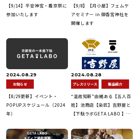
【9/14】平安神宮・着京祭に
【9/8】【月小屋】フェムケ
参加いたします
アセミナー in 御香宮神社を
開催します
2024.08.29
2024.08.28
お知らせ
プレスリリース
製品紹介
【8/29更新】イベント・
“温故知新”由緒ある【五人百
POPUPスケジュール（2024
姓】池商店【染匠】吉野屋と
年）
【下駄ラボGETA LABO 】が
伝統×伝統×伝統による地域
活性のプロジェクトを香川