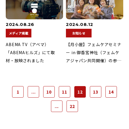
県・琴平より始動
2024.08.26
2024.08.12
メディア掲載
お知らせ
ABEMA TV（アベマ）
【月小屋】フェムケアセミナ
「ABEMAヒルズ」にて取
ー in 御香宮神社（フェムケ
材・放映されました
アジャパン共同開催）の参加
者募集中！
1
...
10
11
12
13
14
...
22