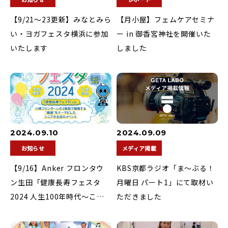
【9/21〜23更新】みなとみら
【月小屋】フェムケアセミナ
い・ヨガフェスタ横浜に参加
ー in 御香宮神社を開催いた
いたします
しました
2024.09.10
2024.09.09
お知らせ
メディア掲載
【9/16】Anker フロンタウ
KBS京都ラジオ「ま～ぶる！
ン生田「健康長寿フェスタ
月曜日 パート1」にて取材い
2024 人生100年時代～ここ
ただきました
ろも体もハッピーライフ～」
に参加いたします