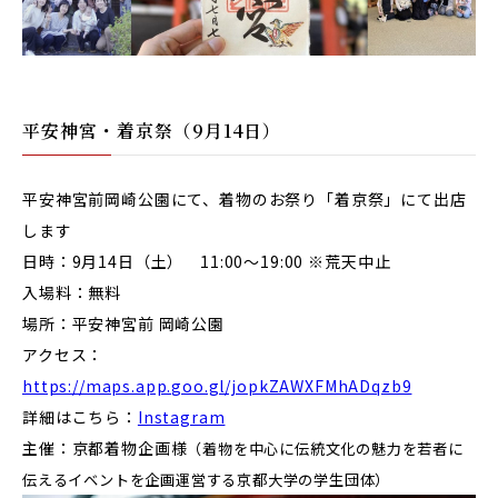
平安神宮・着京祭（9月14日）
平安神宮前岡崎公園にて、着物のお祭り「着京祭」にて出店
します
日時：9月14日（土） 11:00〜19:00 ※荒天中止
入場料：無料
場所：平安神宮前 岡崎公園
アクセス：
https://maps.app.goo.gl/jopkZAWXFMhADqzb9
詳細はこちら：
Instagram
主催：京都着物企画様
（
着物を中心に伝統文化の魅力を若者に
伝えるイベントを企画運営する京都大学の学生団体）