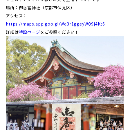
場所：御香宮神社（京都市伏見区）
アクセス：
https://maps.app.goo.gl/Wq3r1ggeyWQ9j4Kt6
詳細は
特設ページ
をご参照ください！