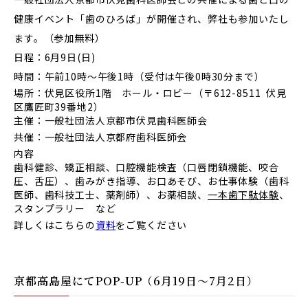
健康イベント「歯のひろば」が開催され、弊社も参加いたし
ます。（参加無料）
日程：6月9日(日)
時間：午前10時～午後1時（受付は午後0時30分まで）
場所：伏見区役所1階 ホール・ロビー（〒612-8511 伏見
区鷹匠町39番地2）
主催：一般社団法人京都市伏見歯科医師会
共催：
一般社団法人京都府歯科医師会
内容
歯科健診、矯正相談、口腔機能検査（口唇閉鎖機能、咬合
圧、舌圧）、歯みがき指導、お口あそび、お仕事体験（歯科
医師、歯科技工士、薬剤師）、お薬相談、
一本歯下駄体験
、
スタンプラリー など
詳しくはこちらの
資料
をご覧ください
京都高島屋にてPOP-UP（6月19日〜7月2日）