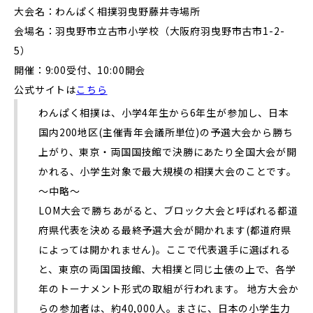
大会名：わんぱく相撲羽曳野藤井寺場所
会場名：羽曳野市立古市小学校（大阪府羽曳野市古市1-2-
5）
開催：9:00受付、10:00開会
公式サイトは
こちら
わんぱく相撲は、小学4年生から6年生が参加し、日本
国内200地区(主催青年会議所単位)の予選大会から勝ち
上がり、東京・両国国技館で決勝にあたり全国大会が開
かれる、小学生対象で最大規模の相撲大会のことです。
〜中略〜
LOM大会で勝ちあがると、ブロック大会と呼ばれる都道
府県代表を決める最終予選大会が開かれます(都道府県
によっては開かれません)。ここで代表選手に選ばれる
と、東京の両国国技館、大相撲と同じ土俵の上で、各学
年のトーナメント形式の取組が行われます。 地方大会か
らの参加者は、約40,000人。まさに、日本の小学生力