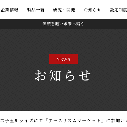
・企業情報
製品一覧
研究・開発
お知らせ
認定制
伝統を纏い未来へ繋ぐ
NEWS
お知らせ
5】二子玉川ライズにて『アースリズムマーケット』に参加い