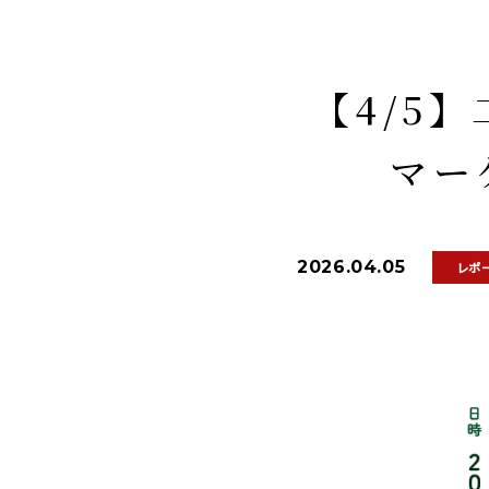
【4/5
マー
2026.04.05
レポ