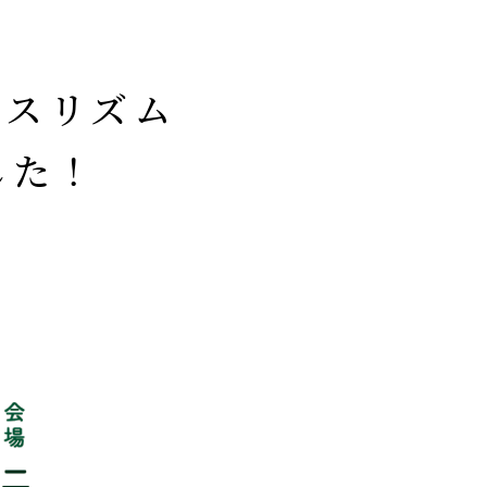
ースリズム
した！