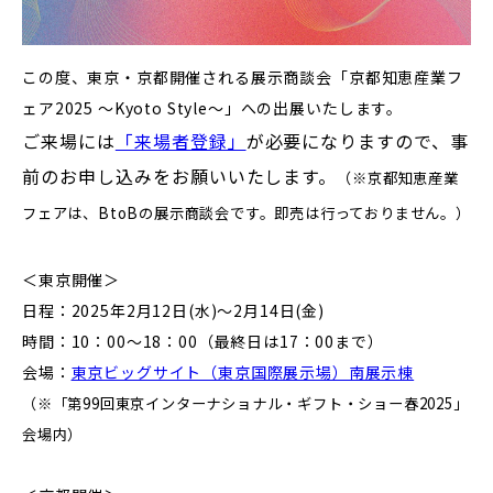
この度、東京・京都開催される
展
示
商
談
会
「
京都知恵産業フ
ェア2025 ～Kyoto Style～
」への出展いたします。
ご来場には
「来場者登録」
が必要になりますので、事
前のお申し込みをお願いいたします。
（※京都知恵産業
フェアは、BtoBの展示商談会です。即売は行っておりません。）
＜東京開催＞
日程：2025年2月12日(水)～2月14日(金)
時間：10：00～18：00（最終日は17：00まで）
会場：
東京ビッグサイト（東京国際展示場）南展示棟
（※「
第99回東京インターナショナル・ギフト・ショー春2025」
会場内
）