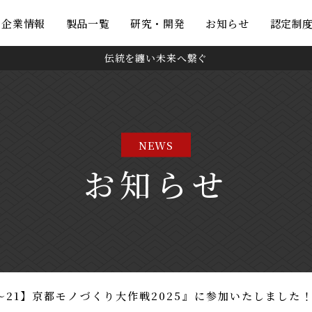
・企業情報
製品一覧
研究・開発
お知らせ
認定制
伝統を纏い未来へ繋ぐ
NEWS
お知らせ
9〜21】京都モノづくり大作戦2025』に参加いたしました