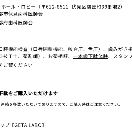
ール・ロビー（〒612-8511 伏見区鷹匠町39番地2）
都市伏見歯科医師会
都府歯科医師会
口腔機能検査（口唇閉鎖機能、咬合圧、舌圧）、歯みがき
科技工士、薬剤師）、お薬相談、
一本歯下駄体験
、スタン
をご覧ください
下駄をご購入いただけます
ご連絡を多数いただいておりますので、ご購入時はご注意ください。
プ【GETA LABO】