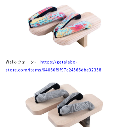
Walk-ウォーク-：
https://getalabo-
store.com/items/64060f9f97c24566dbe32358