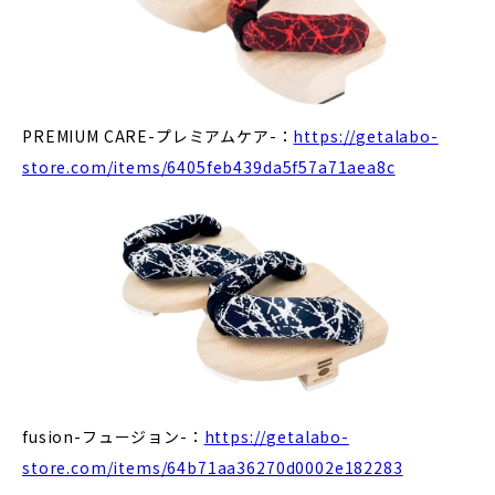
PREMIUM CARE-プレミアムケア-：
https://getalabo-
store.com/items/6405feb439da5f57a71aea8c
fusion-フュージョン-：
https://getalabo-
store.com/items/64b71aa36270d0002e182283