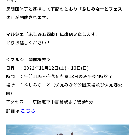
ため、
民間団体等と連携して下記のとおり
「ふしみなーとフェス
タ」
が開催されます。
マルシェ「ふしみ五四市」に出店いたします
。
ぜひお越しください！
＜マルシェ開催概要＞
日程 ：2022年11月12日(土)・13日(日)
時間 ：午前11時～午後5時 ※13日のみ午後4時終了
場所 ：ふしみなーと（伏見みなと公園広場及び伏見港公
園）
アクセス ：京阪電車中書島駅より徒歩5分
こちら
詳細は