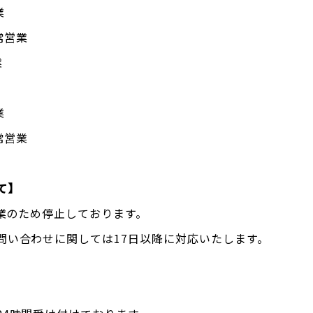
業
常営業
業
業
常営業
て】
休業のため停止しております。
問い合わせに関しては17日以降に対応いたします。